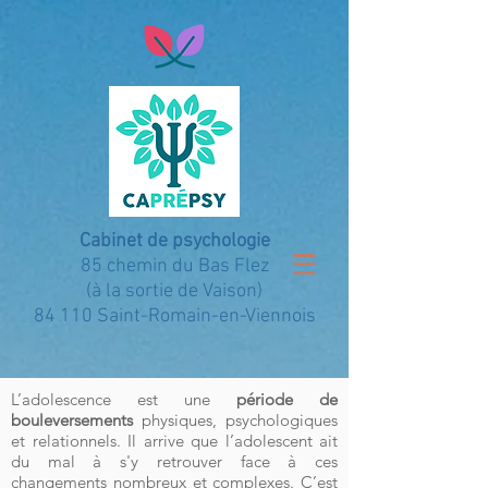
Cabinet de psychologie
85 chemin du Bas Flez
(à la sortie de Vaison)
84 110 Saint-Romain-en-Viennois
L’adolescence est une
période de
bouleversements
physiques, psychologiques
et relationnels. Il arrive que l’adolescent ait
du mal à s'y retrouver face à ces
changements nombreux et complexes. C’est