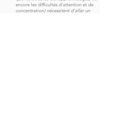
encore les difficultés d’attention et de
concentration
) nécessitent d’aller un
peu plus loin dans l’évaluation, afin
d’obtenir un diagnostic le plus précis
possible. On rentre ici dans le cadre
d’un
bilan neuropsychologique
.
La deuxième partie est tout aussi
importante que la première : il s’agit
ici d’observer
le fonctionnement
émotionnel et relationnel
de votre
adolescent. On va non seulement
analyser les points d’inconfort, voire de
malaise émotionnel (anxiété, tristesse,
colère, difficultés relationnelles, etc.),
mais également toutes les ressources
personnelles dont il dispose. Cette
partie est d’autant plus nécessaire que
l’état affectif de votre adolescent peut
jouer sur la qualité de son
fonctionnement intellectuel et sur
l’investissement dans sa scolarité.