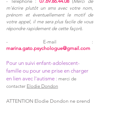
- Téléphone :
07.69.86.44.08
(
Merci de
m'écrire plutôt un sms avec votre nom,
prénom et éventuellement le motif de
votre appel, il me sera plus facile de vous
répondre rapidement de cette façon
).
- E-mail :
marina.gato.psychologue@gmail.com
Pour un suivi enfant-adolescent-
famille ou pour une prise en charger
en lien avec l'autisme :
merci de
contacter
Elodie Dondon
ATTENTION Elodie Dondon ne prend
plus de nouveaux patients au cabinet.
- Téléphone :
06.78.87.76.37
(
Si je ne suis
pas en mesure de vous répondre, veuillez
indiquer bien distinctement vos noms et